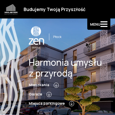
Strefa klienta
Budujemy Twoją Przyszłość
Kontakt
MENU
Harmonia umysłu
z przyrodą
Mieszkania
Garaże
Miejsca parkingowe