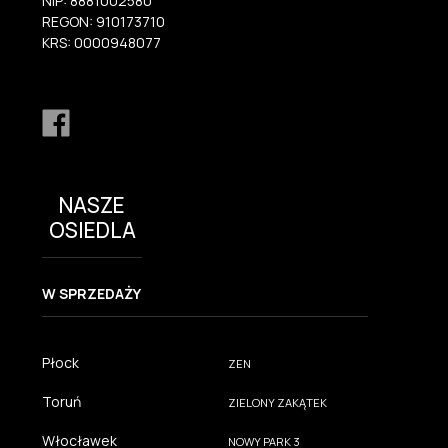
NIP: 8881002580
REGON: 910173710
KRS: 0000948077
NASZE
OSIEDLA
W SPRZEDAŻY
Płock
ZEN
Toruń
ZIELONY ZAKĄTEK
Włocławek
NOWY PARK 3