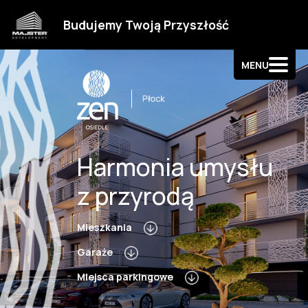
Strefa klienta
Budujemy Twoją Przyszłość
Kontakt
MENU
Harmonia umysłu
z przyrodą
Mieszkania
Garaże
Miejsca parkingowe