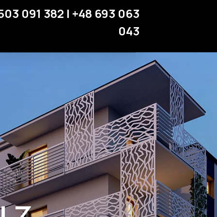
Miejsca parkingowe
503 091 382 | +48 693 063
Strefa klienta
043
Kontakt
 z