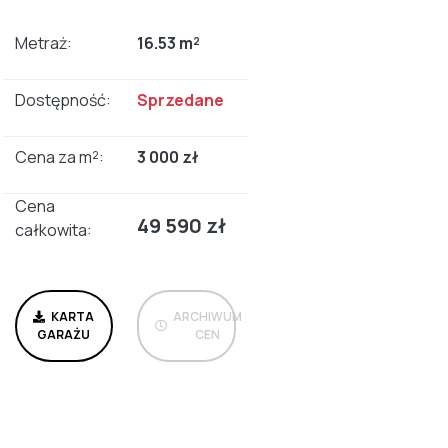
Metraż:
16.53 m²
Dostępność:
Sprzedane
Cena za m²:
3 000 zł
Cena
49 590 zł
całkowita:
KARTA
ARCHIWUM
GARAŻU
CEN