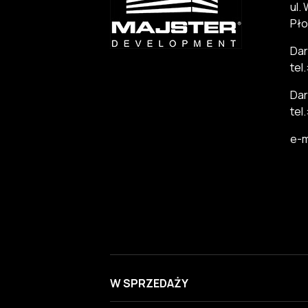
ul.
Pło
Dar
tel
Dar
tel
e-m
W SPRZEDAŻY