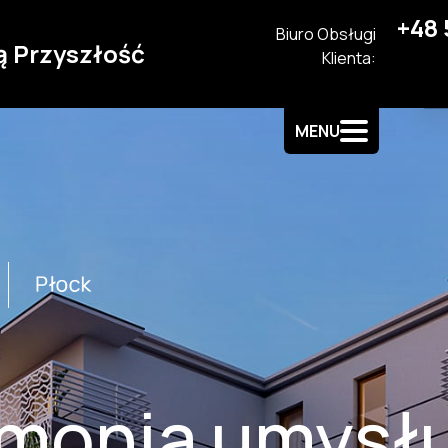
+48 
Biuro Obsługi
ą Przyszłość
Klienta:
MENU
monia umysłu