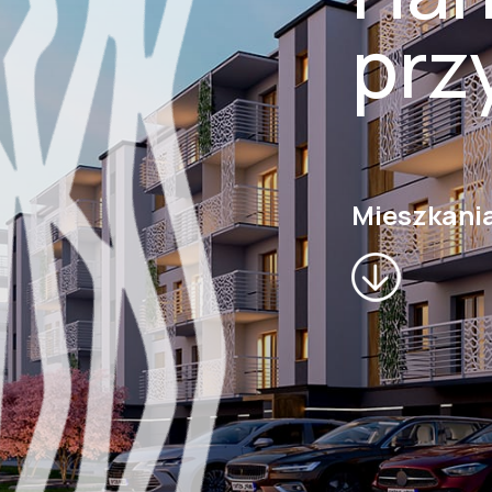
prz
Mieszkani