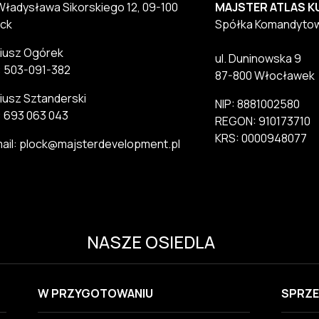
 Władysława Sikorskiego 12, 09-100
MAJSTER ATLAS K
ck
Spółka Komandyto
iusz Ogórek
ul. Duninowska 9
.: 503-091-382
87-800 Włocławek
iusz Sztanderski
NIP: 8881002580
.: 693 063 043
REGON: 910173710
KRS: 0000948077
ail: plock@majsterdevelopment.pl
NASZE OSIEDLA
W PRZYGOTOWANIU
SPRZE