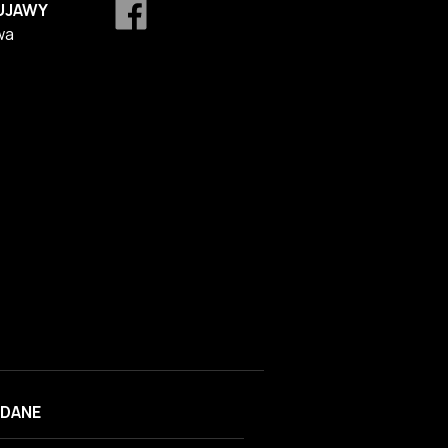
UJAWY
wa
DANE