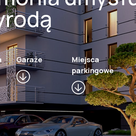
yrodą
a
Garaże
Miejsca
parkingowe