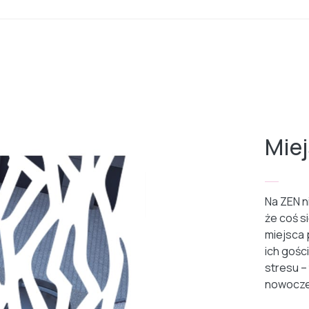
Mie
Na ZEN n
że coś s
miejsca 
ich gości
stresu –
nowocze