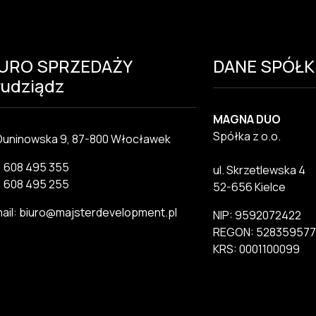
IURO SPRZEDAŻY
DANE SPÓŁK
udziądz
MAGNA DUO
Spółka z o.o.
 Duninowska 9, 87-800 Włocławek
.: 608 495 355
ul. Skrzetlewska 4
.: 608 495 255
52-656 Kielce
ail: biuro@majsterdevelopment.pl
NIP: 9592072422
REGON: 528359577
KRS: 0001100099