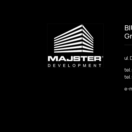
B
Gr
ul.
tel
tel
e-m