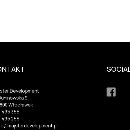
ONTAKT
SOCIAL
ster Development
 Duninowska 9
-800 Włocławek
 495 355
 495 255
ro@majsterdevelopment.pl