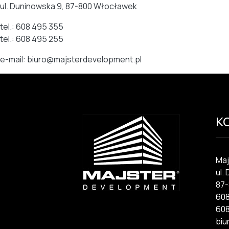
ul. Duninowska 9, 87-800 Włocławek
tel.: 608 495 355
tel.: 608 495 255
e-mail: biuro@majsterdevelopment.pl
K
Maj
ul.
87
608
608
biu