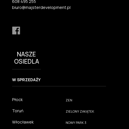
608 495 255
biuro@majsterdevelopment.pl
NASZE
OSIEDLA
W SPRZEDAŻY
Płock
ZEN
Toruń
ZIELONY ZAKĄTEK
Włocławek
NOWY PARK 3